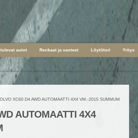
tulevat autot
Renkaat ja vanteet
Löytötori
Yritys
LVO XC60 D4 AWD AUTOMAATTI 4X4 VM.-2015 SUMMUM
AWD AUTOMAATTI 4X4
M