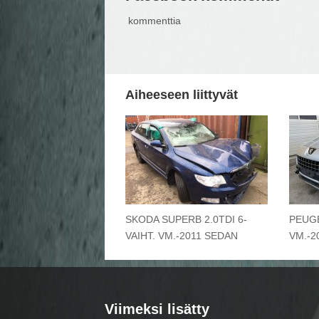
kommenttia
Aiheeseen liittyvät
SKODA SUPERB 2.0TDI 6-
PEUGE
VAIHT. VM.-2011 SEDAN
VM.-2
Viimeksi lisätty