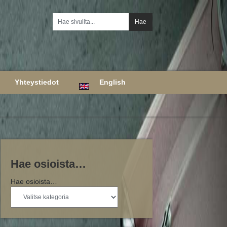
Yhteystiedot
English
Hae osioista…
Hae osioista…