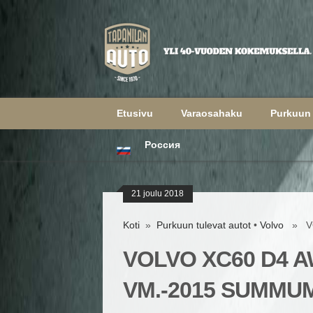
Etusivu
Varaosahaku
Purkuun 
Россия
21 joulu 2018
Koti
»
Purkuun tulevat autot
•
Volvo
» VO
VOLVO XC60 D4 
VM.-2015 SUMMU