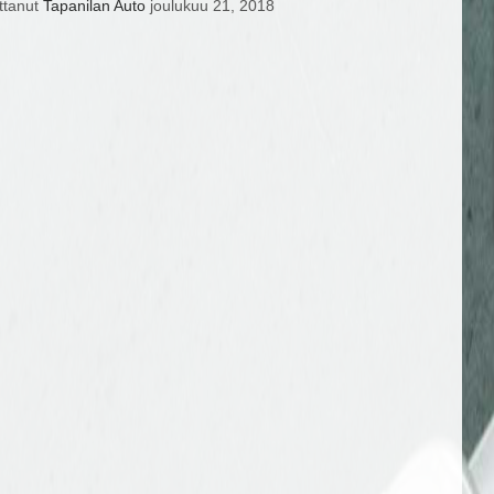
ittanut
Tapanilan Auto
joulukuu 21, 2018