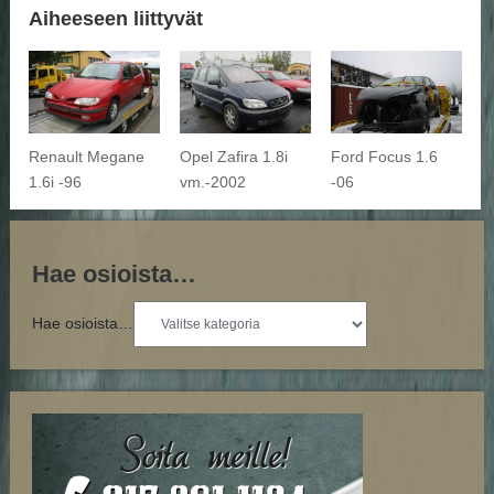
Aiheeseen liittyvät
Renault Megane
Opel Zafira 1.8i
Ford Focus 1.6
1.6i -96
vm.-2002
-06
Hae osioista…
Hae osioista…