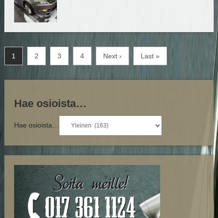
1
2
3
4
Next ›
Last »
Hae osioista…
Hae osioista…