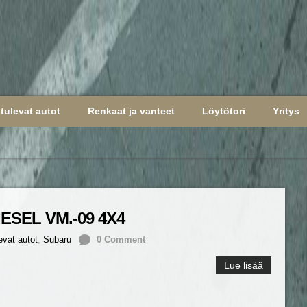
tulevat autot
Renkaat ja vanteet
Löytötori
Yritys
ESEL VM.-09 4X4
evat autot
,
Subaru
0 Comment
Lue lisää