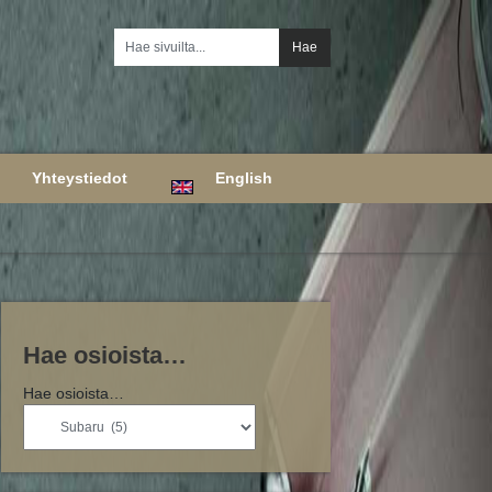
Yhteystiedot
English
Hae osioista…
Hae osioista…