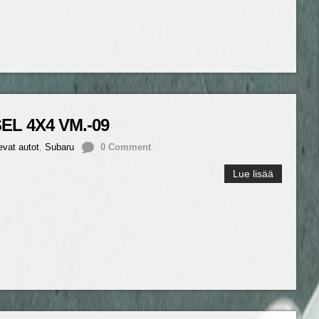
L 4X4 VM.-09
evat autot
,
Subaru
0 Comment
Lue lisää