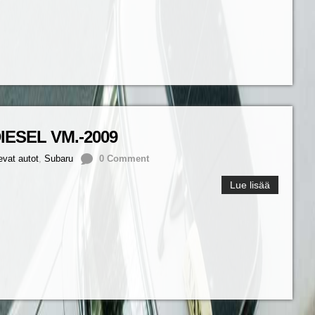
IESEL VM.-2009
evat autot
,
Subaru
0 Comment
Lue lisää